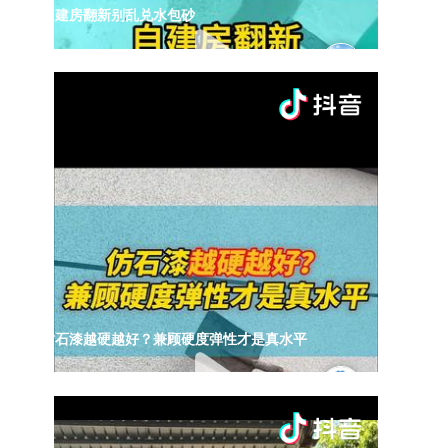
自建房翻新别乱兑水包砂
仿石漆越硬越好？兼顾硬度弹性才是真水平