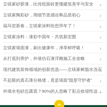
立镁家砂胶漆，比传统面砖更懂建筑美学与安全
立镁家陶彩砂，用细节质感诠释品质初心
福马贺新春，立镁家涂料给您拜年了！
立镁家涂料：漆彩中国年・共筑新宏图
立镁家墙面漆，刷出健康年，净享鲜呼吸！
从打底到养护，外墙仿石漆浮雕施工全攻略
现代建筑装饰领域的创新优选——立镁家树脂水洗石
不起眼的真石漆分格缝，竟是墙面“隐形守护者”
外墙水包砂总露底？90%的人忽略了彩点收缩性这个关键