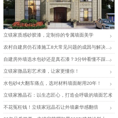
立镁家质感砂胶漆，定制你的专属墙面美学
农村自建房仿石漆施工8大常见问题的成因与解决方案
自建房外墙选水包砂还是真石漆？3分钟看懂不踩坑！
立镁家微晶彩艺术漆，让家更懂你！
水包砂4大翻车痛点，选对材料墙面耐用20年！
立镁家雅晶石：以生态匠心，打造会呼吸的墙面艺术
不花冤枉钱！立镁家冠晶石让外墙豪华感翻倍