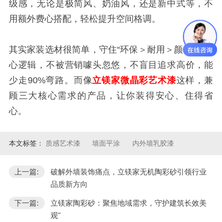
级感，无论是极简风、奶油风，还是新中式等，不
用额外费心搭配，轻松提升空间格调。
其实家装选材很简单，守住“环保＞耐用＞颜值”的核
心逻辑，不被营销噱头忽悠，不盲目追求高价，能
少走90%弯路。而像
立镁家微晶彩艺术漆
这样，兼
顾三大核心需求的产品，让你装得安心、住得省
心。
本文标签：
质感艺术漆
墙面平涂
内外墙乳胶漆
上一篇:
破解外墙装饰痛点，立镁家无机陶彩砂引领行业
品质新方向
下一篇:
立镁家陶彩砂：聚焦地域需求，守护建筑长效美
观"