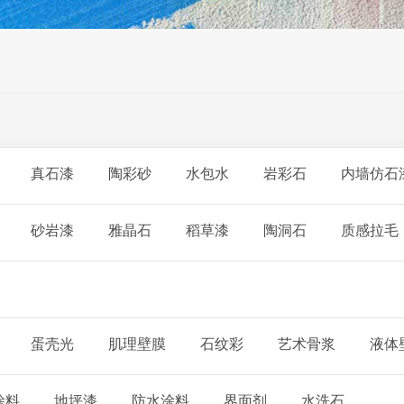
真石漆
陶彩砂
水包水
岩彩石
内墙仿石
砂岩漆
雅晶石
稻草漆
陶洞石
质感拉毛
蛋壳光
肌理壁膜
石纹彩
艺术骨浆
液体
涂料
地坪漆
防水涂料
界面剂
水洗石