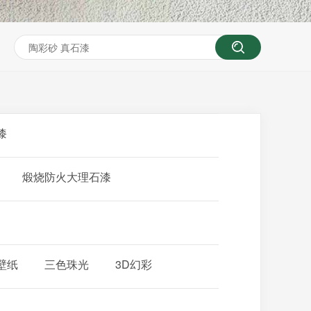
漆
煅烧防火大理石漆
壁纸
三色珠光
3D幻彩