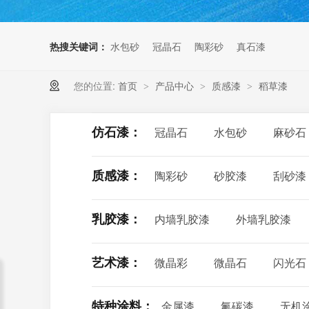
热搜关键词：
水包砂
冠晶石
陶彩砂
真石漆
您的位置:
首页
产品中心
质感漆
稻草漆
>
>
>
仿石漆：
冠晶石
水包砂
麻砂石
质感漆：
陶彩砂
砂胶漆
刮砂漆
乳胶漆：
内墙乳胶漆
外墙乳胶漆
艺术漆：
微晶彩
微晶石
闪光石
特种涂料：
金属漆
氟碳漆
无机