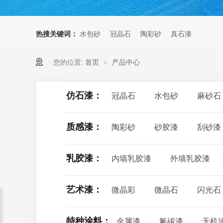
热搜关键词：
水包砂
冠晶石
陶彩砂
真石漆
您的位置:
首页
产品中心
>
仿石漆：
冠晶石
水包砂
麻砂石
质感漆：
陶彩砂
砂胶漆
刮砂漆
乳胶漆：
内墙乳胶漆
外墙乳胶漆
艺术漆：
微晶彩
微晶石
闪光石
特种涂料：
金属漆
氟碳漆
无机