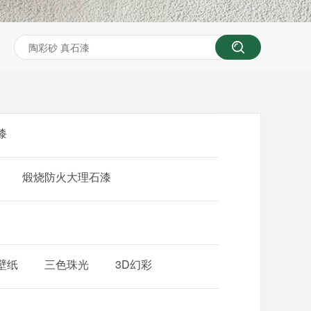
漆
煅烧防火大理石漆
壁纸
三色珠光
3D幻彩