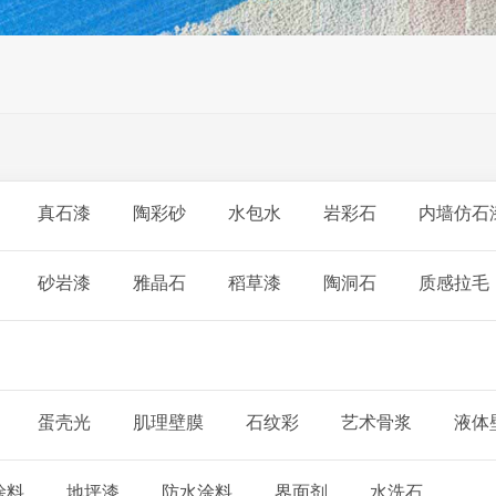
真石漆
陶彩砂
水包水
岩彩石
内墙仿石
砂岩漆
雅晶石
稻草漆
陶洞石
质感拉毛
蛋壳光
肌理壁膜
石纹彩
艺术骨浆
液体
涂料
地坪漆
防水涂料
界面剂
水洗石