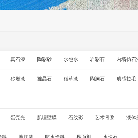
真石漆
陶彩砂
水包水
岩彩石
内墙仿石
砂岩漆
雅晶石
稻草漆
陶洞石
质感拉毛
蛋壳光
肌理壁膜
石纹彩
艺术骨浆
液体
涂料
地坪漆
防水涂料
界面剂
水洗石