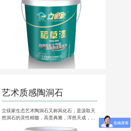
艺术质感陶洞石
立镁家生态艺术陶洞石又称风化石，是汲取天
然洞石的灵性精髓，高贵典雅，浑然天成，纹
理神似天然石材，流动......