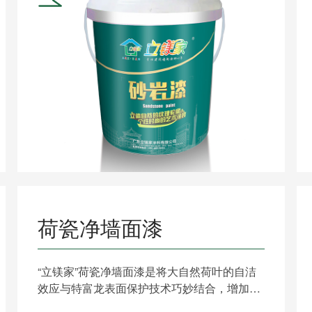
荷瓷净墙面漆
“立镁家”荷瓷净墙面漆是将大自然荷叶的自洁
效应与特富龙表面保护技术巧妙结合，增加漆
膜表面的疏水性，使......