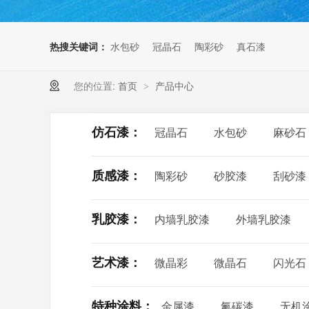
热搜关键词：
水包砂
冠晶石
陶彩砂
真石漆
您的位置:
首页
产品中心
>
仿石漆：
冠晶石
水包砂
麻砂石
质感漆：
陶彩砂
砂胶漆
刮砂漆
乳胶漆：
内墙乳胶漆
外墙乳胶漆
艺术漆：
微晶彩
微晶石
闪光石
特种涂料：
金属漆
氟碳漆
无机