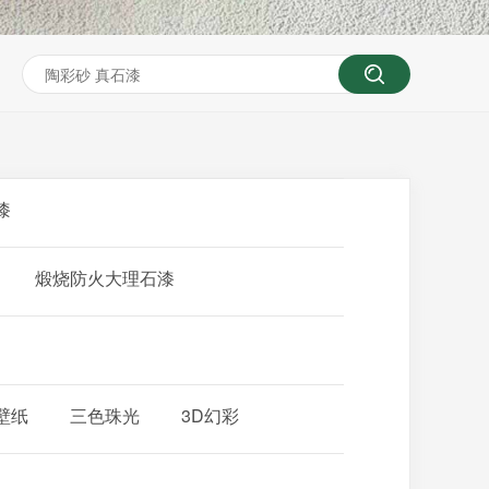
漆
煅烧防火大理石漆
壁纸
三色珠光
3D幻彩